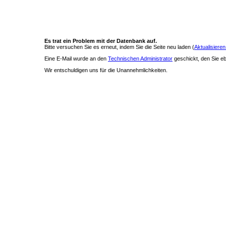
Es trat ein Problem mit der Datenbank auf.
Bitte versuchen Sie es erneut, indem Sie die Seite neu laden (
Aktualisieren
Eine E-Mail wurde an den
Technischen Administrator
geschickt, den Sie ebe
Wir entschuldigen uns für die Unannehmlichkeiten.