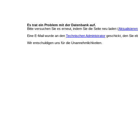
Es trat ein Problem mit der Datenbank auf.
Bitte versuchen Sie es erneut, indem Sie die Seite neu laden (
Aktualisieren
Eine E-Mail wurde an den
Technischen Administrator
geschickt, den Sie ebe
Wir entschuldigen uns für die Unannehmlichkeiten.