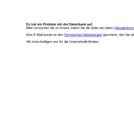
Es trat ein Problem mit der Datenbank auf.
Bitte versuchen Sie es erneut, indem Sie die Seite neu laden (
Aktualisieren
Eine E-Mail wurde an den
Technischen Administrator
geschickt, den Sie ebe
Wir entschuldigen uns für die Unannehmlichkeiten.