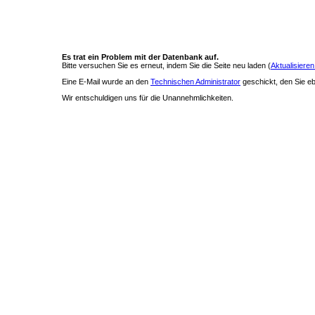
Es trat ein Problem mit der Datenbank auf.
Bitte versuchen Sie es erneut, indem Sie die Seite neu laden (
Aktualisieren
Eine E-Mail wurde an den
Technischen Administrator
geschickt, den Sie ebe
Wir entschuldigen uns für die Unannehmlichkeiten.