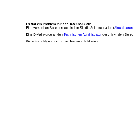
Es trat ein Problem mit der Datenbank auf.
Bitte versuchen Sie es erneut, indem Sie die Seite neu laden (
Aktualisieren
Eine E-Mail wurde an den
Technischen Administrator
geschickt, den Sie ebe
Wir entschuldigen uns für die Unannehmlichkeiten.