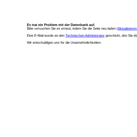
Es trat ein Problem mit der Datenbank auf.
Bitte versuchen Sie es erneut, indem Sie die Seite neu laden (
Aktualisieren
Eine E-Mail wurde an den
Technischen Administrator
geschickt, den Sie ebe
Wir entschuldigen uns für die Unannehmlichkeiten.