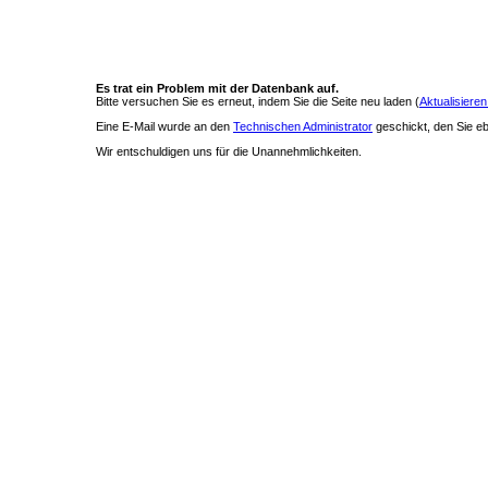
Es trat ein Problem mit der Datenbank auf.
Bitte versuchen Sie es erneut, indem Sie die Seite neu laden (
Aktualisieren
Eine E-Mail wurde an den
Technischen Administrator
geschickt, den Sie ebe
Wir entschuldigen uns für die Unannehmlichkeiten.