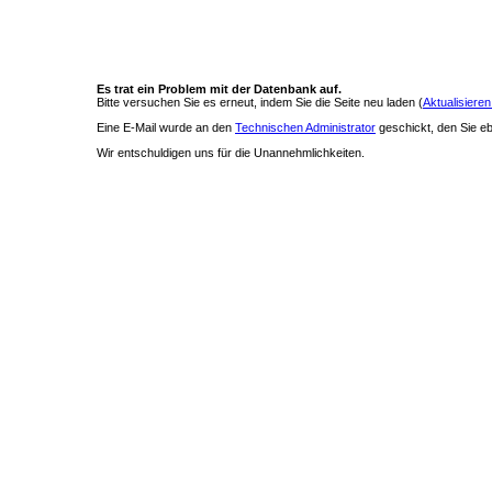
Es trat ein Problem mit der Datenbank auf.
Bitte versuchen Sie es erneut, indem Sie die Seite neu laden (
Aktualisieren
Eine E-Mail wurde an den
Technischen Administrator
geschickt, den Sie ebe
Wir entschuldigen uns für die Unannehmlichkeiten.