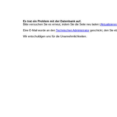
Es trat ein Problem mit der Datenbank auf.
Bitte versuchen Sie es erneut, indem Sie die Seite neu laden (
Aktualisieren
Eine E-Mail wurde an den
Technischen Administrator
geschickt, den Sie ebe
Wir entschuldigen uns für die Unannehmlichkeiten.