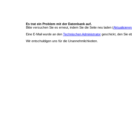
Es trat ein Problem mit der Datenbank auf.
Bitte versuchen Sie es erneut, indem Sie die Seite neu laden (
Aktualisieren
Eine E-Mail wurde an den
Technischen Administrator
geschickt, den Sie ebe
Wir entschuldigen uns für die Unannehmlichkeiten.