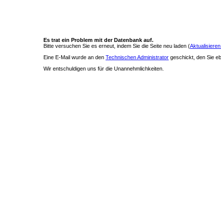
Es trat ein Problem mit der Datenbank auf.
Bitte versuchen Sie es erneut, indem Sie die Seite neu laden (
Aktualisieren
Eine E-Mail wurde an den
Technischen Administrator
geschickt, den Sie ebe
Wir entschuldigen uns für die Unannehmlichkeiten.