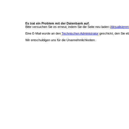
Es trat ein Problem mit der Datenbank auf.
Bitte versuchen Sie es erneut, indem Sie die Seite neu laden (
Aktualisieren
Eine E-Mail wurde an den
Technischen Administrator
geschickt, den Sie ebe
Wir entschuldigen uns für die Unannehmlichkeiten.