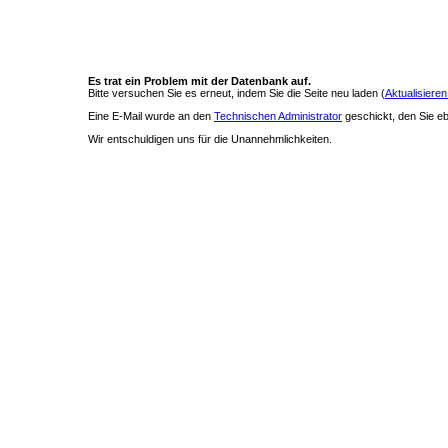
Es trat ein Problem mit der Datenbank auf.
Bitte versuchen Sie es erneut, indem Sie die Seite neu laden (
Aktualisieren
Eine E-Mail wurde an den
Technischen Administrator
geschickt, den Sie ebe
Wir entschuldigen uns für die Unannehmlichkeiten.