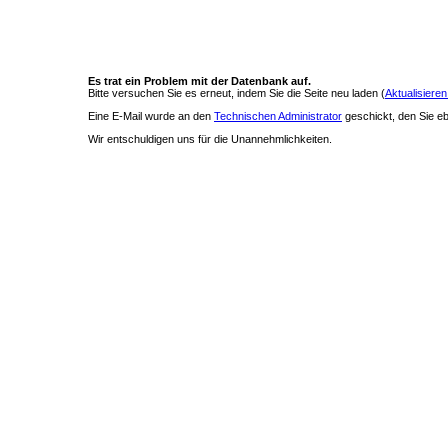
Es trat ein Problem mit der Datenbank auf.
Bitte versuchen Sie es erneut, indem Sie die Seite neu laden (
Aktualisieren
Eine E-Mail wurde an den
Technischen Administrator
geschickt, den Sie ebe
Wir entschuldigen uns für die Unannehmlichkeiten.