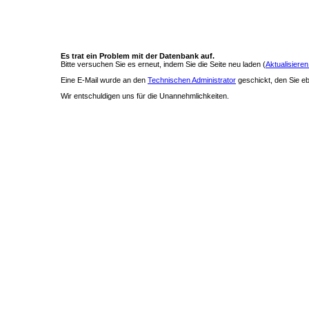
Es trat ein Problem mit der Datenbank auf.
Bitte versuchen Sie es erneut, indem Sie die Seite neu laden (
Aktualisieren
Eine E-Mail wurde an den
Technischen Administrator
geschickt, den Sie ebe
Wir entschuldigen uns für die Unannehmlichkeiten.