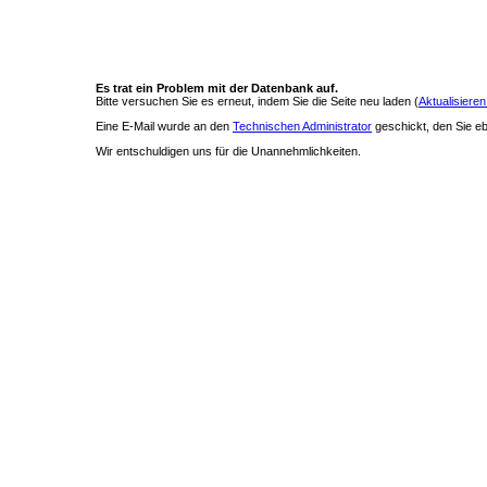
Es trat ein Problem mit der Datenbank auf.
Bitte versuchen Sie es erneut, indem Sie die Seite neu laden (
Aktualisieren
Eine E-Mail wurde an den
Technischen Administrator
geschickt, den Sie ebe
Wir entschuldigen uns für die Unannehmlichkeiten.