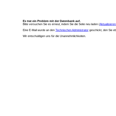
Es trat ein Problem mit der Datenbank auf.
Bitte versuchen Sie es erneut, indem Sie die Seite neu laden (
Aktualisieren
Eine E-Mail wurde an den
Technischen Administrator
geschickt, den Sie ebe
Wir entschuldigen uns für die Unannehmlichkeiten.