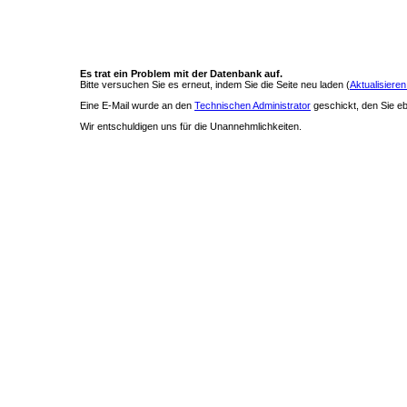
Es trat ein Problem mit der Datenbank auf.
Bitte versuchen Sie es erneut, indem Sie die Seite neu laden (
Aktualisieren
Eine E-Mail wurde an den
Technischen Administrator
geschickt, den Sie ebe
Wir entschuldigen uns für die Unannehmlichkeiten.