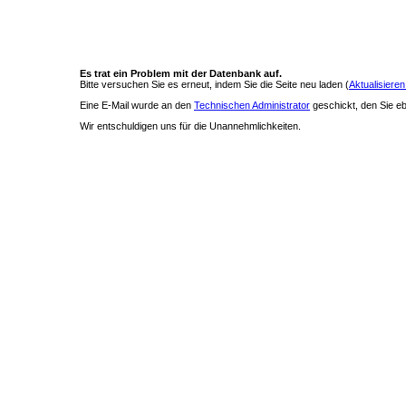
Es trat ein Problem mit der Datenbank auf.
Bitte versuchen Sie es erneut, indem Sie die Seite neu laden (
Aktualisieren
Eine E-Mail wurde an den
Technischen Administrator
geschickt, den Sie ebe
Wir entschuldigen uns für die Unannehmlichkeiten.