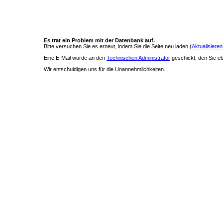
Es trat ein Problem mit der Datenbank auf.
Bitte versuchen Sie es erneut, indem Sie die Seite neu laden (
Aktualisieren
Eine E-Mail wurde an den
Technischen Administrator
geschickt, den Sie ebe
Wir entschuldigen uns für die Unannehmlichkeiten.